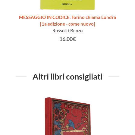
 Elio
MESSAGGIO IN CODICE. Torino chiama Londra
SCACC
[1a edizione - come nuovo]
Rossotti Renzo
16.00€
Altri libri consigliati