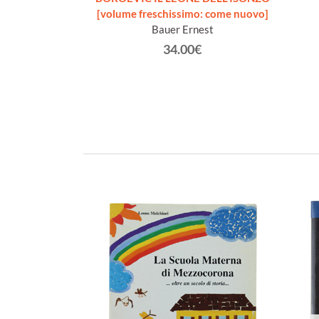
ovembre 1916).
[volume freschissimo: come nuovo]
reschissimo]
Bauer Ernest
1874-1947)
34.00€
€