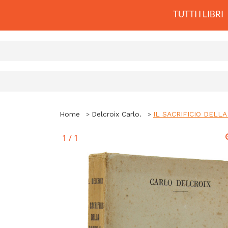
TUTTI I LIBRI
Home
Delcroix Carlo.
IL SACRIFICIO DELLA
1
/
1