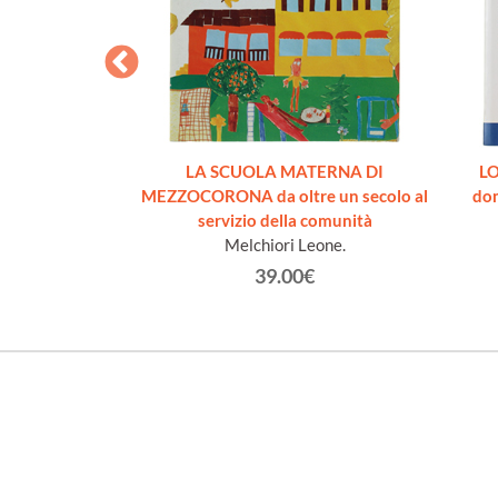
. Disegni di
LA SCUOLA MATERNA DI
L
dedica]
MEZZOCORONA da oltre un secolo al
dom
ilio
servizio della comunità
Melchiori Leone.
€
39.00€