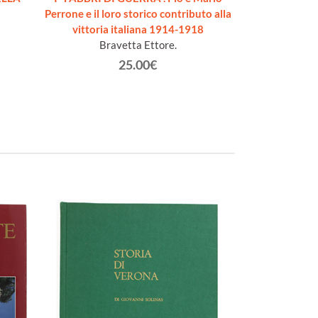
Perrone e il loro storico contributo alla
imprese di guer
vittoria italiana 1914-1918
Bravetta Ettore.
Vi
25.00€