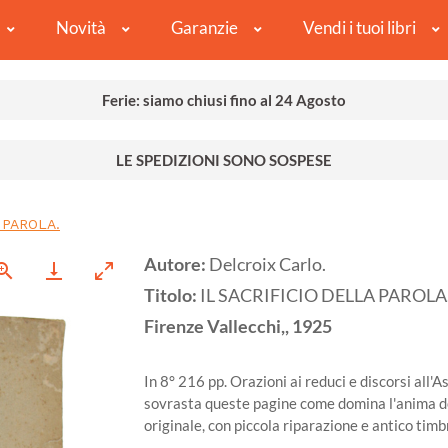
Novità
Garanzie
Vendi i tuoi libri
Ferie: siamo chiusi fino al 24 Agosto
LE SPEDIZIONI SONO SOSPESE
 PAROLA.
Autore:
Delcroix Carlo.
Titolo:
IL SACRIFICIO DELLA PAROLA
Firenze
Vallecchi,,
1925
In 8° 216 pp. Orazioni ai reduci e discorsi all'A
sovrasta queste pagine come domina l'anima dei
originale, con piccola riparazione e antico tim