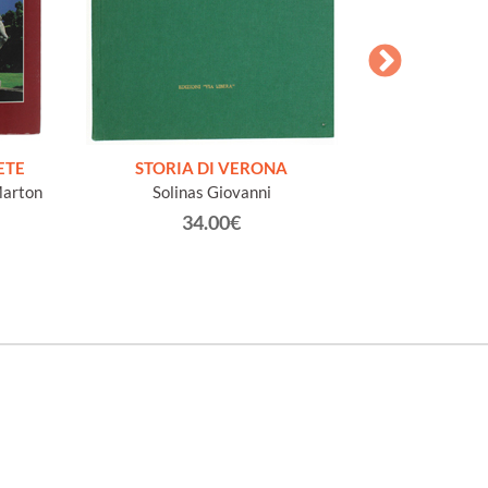
ETE
STORIA DI VERONA
LE FORTIFI
Marton
Solinas Giovanni
ALPINO LITTO
Bernasconi Ales
34.00€