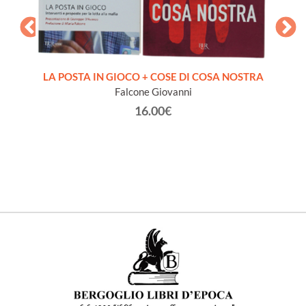
Q
LE +
LA POSTA IN GIOCO + COSE DI COSA NOSTRA
ATO
Falcone Giovanni
David
16.00€