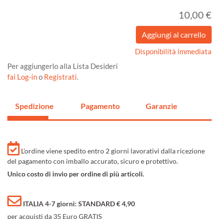
10,00 €
Disponibilità immediata
Per aggiungerlo alla Lista Desideri
fai Log-in
o
Registrati
.
Spedizione
Pagamento
Garanzie
L'ordine viene spedito entro 2 giorni lavorativi dalla ricezione
del pagamento con imballo accurato, sicuro e protettivo.
Unico costo di invio per ordine di più articoli.
ITALIA 4-7 giorni: STANDARD € 4,90
per acquisti da 35 Euro GRATIS