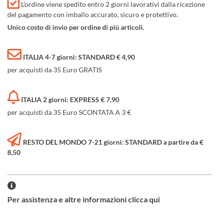
L'ordine viene spedito entro 2 giorni lavorativi dalla ricezione
del pagamento con imballo accurato, sicuro e protettivo.
Unico costo di invio per ordine di più articoli.
ITALIA 4-7 giorni: STANDARD € 4,90
per acquisti da 35 Euro GRATIS
ITALIA 2 giorni: EXPRESS € 7,90
per acquisti da 35 Euro SCONTATA A 3 €
RESTO DEL MONDO 7-21 giorni: STANDARD a partire da €
8,50
Per assistenza e altre informazioni clicca qui