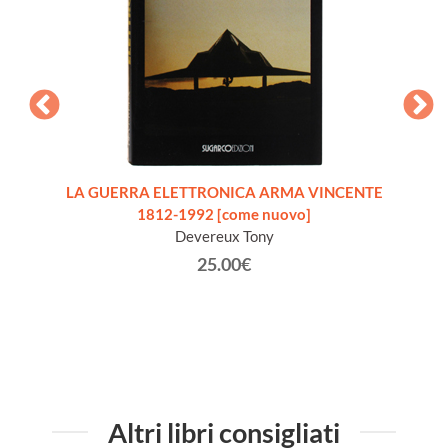
A
LA GUERRA ELETTRONICA ARMA VINCENTE
LA 
LCI -
1812-1992 [come nuovo]
 PER IL
Devereux Tony
25.00€
Altri libri consigliati