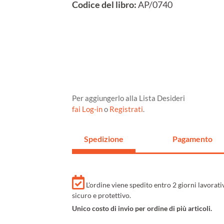
Codice del libro:
AP/0740
Per aggiungerlo alla Lista Desideri
fai Log-in
o
Registrati
.
Spedizione
Pagamento
L'ordine viene spedito entro 2 giorni lavorat
sicuro e protettivo.
Unico costo di invio per ordine di più articoli.