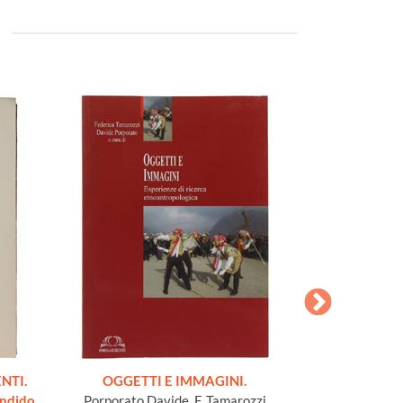
NTI.
OGGETTI E IMMAGINI.
I BOSCIMANI
endido,
Porporato Davide, F. Tamarozzi
edizione, con a