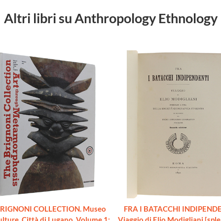
Altri libri su Anthropology Ethnology
BRIGNONI COLLECTION. Museo
FRA I BATACCHI INDIPENDE
ulture, Città di Lugano. Volume 1:
Viaggio di Elio Modigliani [spl