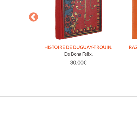
S FIGURES
HISTOIRE DE DUGUAY-TROUIN.
RAZ
'HOMMES ED
De Bona Felix.
e et technique
30.00€
roz Edmond.
0€