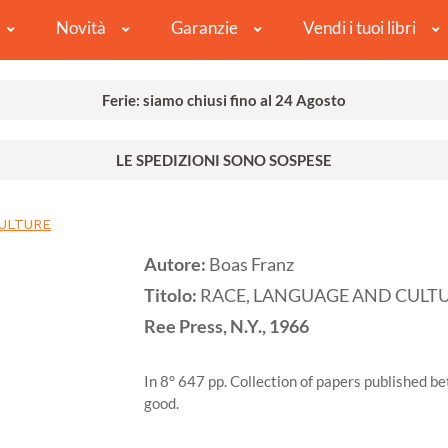
Novità
Garanzie
Vendi i tuoi libri
Ferie: siamo chiusi fino al 24 Agosto
LE SPEDIZIONI SONO SOSPESE
CULTURE
Autore:
Boas Franz
Titolo:
RACE, LANGUAGE AND CULT
Ree Press, N.Y.,
1966
In 8° 647 pp. Collection of papers published 
good.