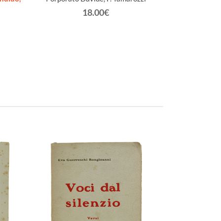
18.00€
Bo