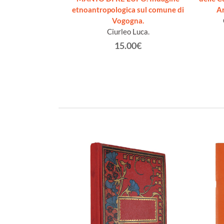
t (1832-1917)
etnoantropologica sul comune di
A
Vogogna.
€
Ciurleo Luca.
15.00€