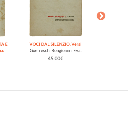
AESOPI PH
FABULAE quo
TA E
VOCI DAL SILENZIO. Versi
page
ico
Guerreschi Bongioanni Eva.
45.00€