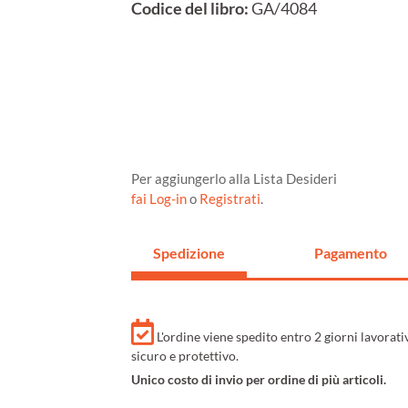
Codice del libro:
GA/4084
Per aggiungerlo alla Lista Desideri
fai Log-in
o
Registrati
.
Spedizione
Pagamento
L'ordine viene spedito entro 2 giorni lavorat
sicuro e protettivo.
Unico costo di invio per ordine di più articoli.