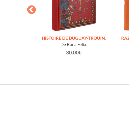
S FIGURES
HISTOIRE DE DUGUAY-TROUIN.
RAZ
'HOMMES ED
De Bona Felix.
e et technique
30.00€
roz Edmond.
0€