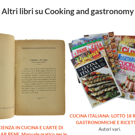
Altri libri su Cooking and gastronomy
CUCINA ITALIANA: LOTTO 18 
GASTRONOMICHE E RICET
CIENZA IN CUCINA E L'ARTE DI
Autori vari.
R BENE. Manuale pratico per le