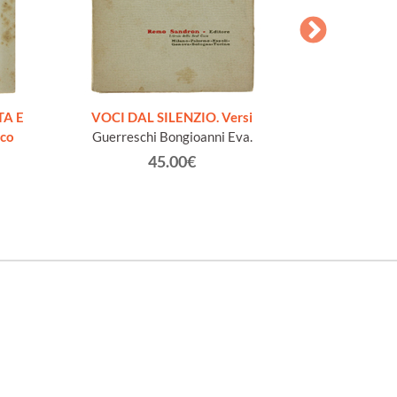
AESOPI PH
FABULAE quo
TA E
VOCI DAL SILENZIO. Versi
page
ico
Guerreschi Bongioanni Eva.
45.00€