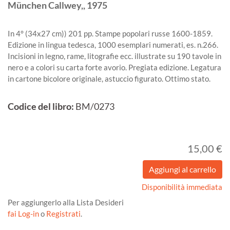
München
Callwey,,
1975
In 4° (34x27 cm)) 201 pp. Stampe popolari russe 1600-1859.
Edizione in lingua tedesca, 1000 esemplari numerati, es. n.266.
Incisioni in legno, rame, litografie ecc. illustrate su 190 tavole in
nero e a colori su carta forte avorio. Pregiata edizione. Legatura
in cartone bicolore originale, astuccio figurato. Ottimo stato.
Codice del libro:
BM/0273
15,00 €
Disponibilità immediata
Per aggiungerlo alla Lista Desideri
fai Log-in
o
Registrati
.