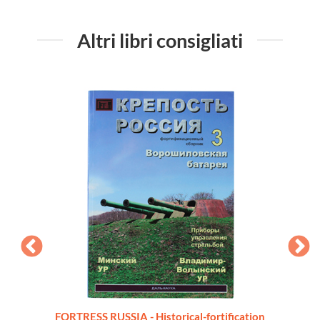
Altri libri consigliati
a" a
FORTRESS RUSSIA - Historical-fortification
UCR