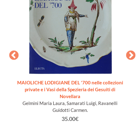
 20th
MAIOLICHE LODIGIANE DEL '700 nelle collezioni
LE VET
-Suzdal
private e i Vasi della Spezieria dei Gesuiti di
ion]
Novellara
Gelmini Maria Laura, Samarati Luigi, Ravanelli
Guidotti Carmen.
35.00€