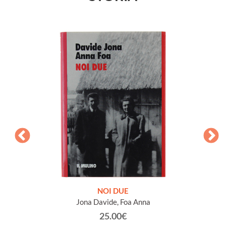
NOI DUE
GLI 
Jona Davide, Foa Anna
25.00€