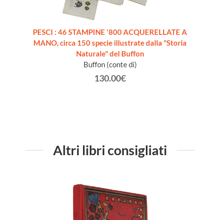
RT.
PESCI : 46 STAMPINE '800 ACQUERELLATE A
HISTO
ique
MANO, circa 150 specie illustrate dalla "Storia
La Sci
 sandre,
Naturale" del Buffon
s.
Buffon (conte di)
130.00€
Altri libri consigliati