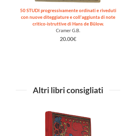
 PER
50 STUDI progressivamente ordinati e riveduti
LE CA
iuseppe
con nuove diteggiature e coll'aggiunta di note
critico-istruttive di Hans de Bülow.
Cramer G.B.
20.00€
Altri libri consigliati