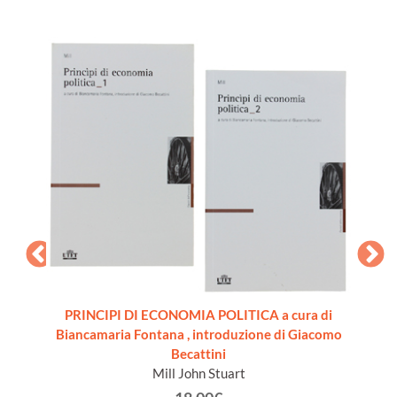
PRINCIPI DI ECONOMIA POLITICA a cura di
SIONE
IL
Biancamaria Fontana , introduzione di Giacomo
a 18
Becattini
]
Mill John Stuart