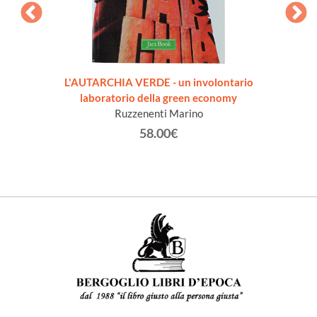
amo
L'AUTARCHIA VERDE - un involontario
L'
ettano
laboratorio della green economy
COINV
Ruzzenenti Marino
58.00€