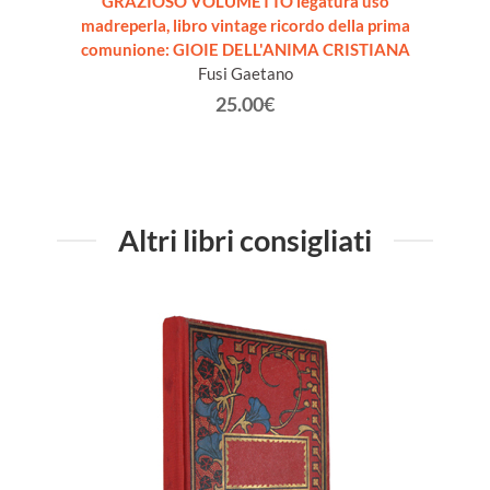
N. 55.
GRAZIOSO VOLUMETTO legatura uso
ANTI
madreperla, libro vintage ricordo della prima
CO
comunione: GIOIE DELL'ANIMA CRISTIANA
Fusi Gaetano
25.00€
Altri libri consigliati