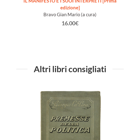
io 1888
IL MANIFESTO E I SUOI INTERPRETI [Prima
edizione]
testim
Bravo Gian Mario (a cura)
16.00€
Altri libri consigliati