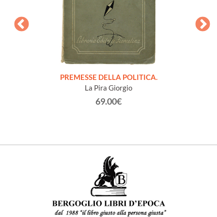
onvegno
PREMESSE DELLA POLITICA.
NOTE
San
La Pira Giorgio
63.
69.00€