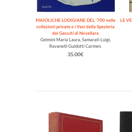
13 to the Early
MAIOLICHE LODIGIANE DEL '700 nelle
LE VE
Collection of the
collezioni private e i Vasi della Spezieria
seum Reserve.
dei Gesuiti di Novellara
n edition]
Gelmini Maria Laura, Samarati Luigi,
 T.
Ravanelli Guidotti Carmen.
€
35.00€