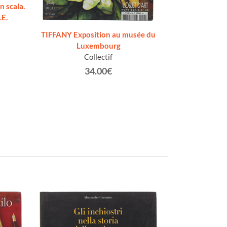
in scala.
E.
TIFFANY Exposition au musée du
LOUIS COMFORT
Luxembourg
lumière au mus
Collectif
D
34.00€