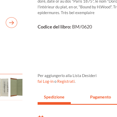
doré, date or au dos "Paris 1875", le nom "Doro
l'intérieur du plat, en or, "Bound by H.Wood". 
epidermures. Très bel exemplaire
Codice del libro:
BM/0620
Per aggiungerlo alla Lista Desideri
fai Log-in
o
Registrati
.
Spedizione
Pagamento