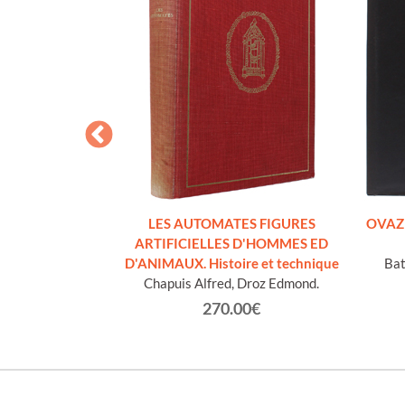
O MINORE.
LES AUTOMATES FIGURES
OVAZIO
ssimo.
ARTIFICIELLES D'HOMMES ED
D'ANIMAUX. Histoire et technique
Bat
€
Chapuis Alfred, Droz Edmond.
270.00€