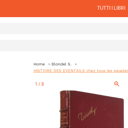
TUTTI I LIBRI
Home
Blondel S.
HISTOIRE DES EVENTAILS chez tous les peuples et a
1
/
8