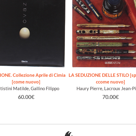
NE. Collezione Aprile di Cimia
LA SEDUZIONE DELLE STILO [sp
[come nuovo]
ccome nuovo]
tistini Matilde, Gallino Filippo
Haury Pierre, Lacroux Jean-P
60.00€
70.00€