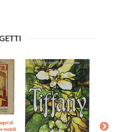
GGETTI
egni di
 e mobili