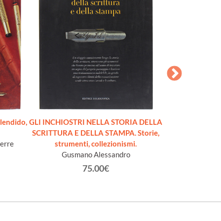
lendido,
GLI INCHIOSTRI NELLA STORIA DELLA
FOUNTAIN PENS
SCRITTURA E DELLA STAMPA. Storie,
Lamb
ierre
strumenti, collezionismi.
Gusmano Alessandro
75.00€