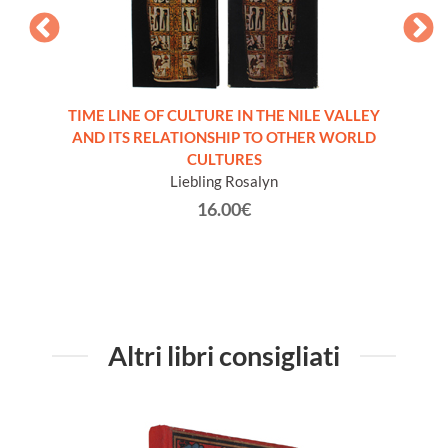
GINE,
TIME LINE OF CULTURE IN THE NILE VALLEY
EG
S LE
AND ITS RELATIONSHIP TO OTHER WORLD
logique
CULTURES
Liebling Rosalyn
16.00€
Altri libri consigliati