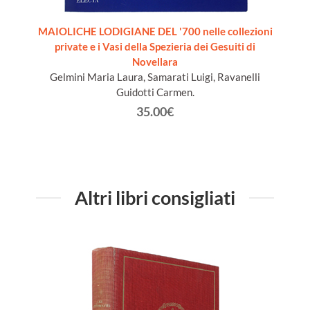
 20th
MAIOLICHE LODIGIANE DEL '700 nelle collezioni
LE VET
-Suzdal
private e i Vasi della Spezieria dei Gesuiti di
ion]
Novellara
Gelmini Maria Laura, Samarati Luigi, Ravanelli
Guidotti Carmen.
35.00€
Altri libri consigliati