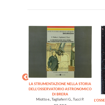
LA STRUMENTAZIONE NELLA STORIA
DELL'OSSERVATORIO ASTRONOMICO
DI BRERA
Miotto e., Tagliaferri G., Tucci P.
IVERSO. Foto
L'OSS