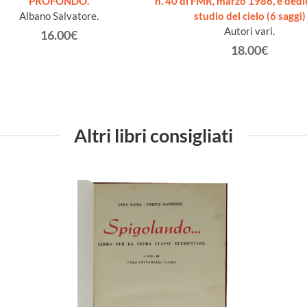
PROFONDO.
n. 40 di FMR, marzo 1986, è dedi
Albano Salvatore.
studio del cielo (6 saggi)
Autori vari.
16.00€
18.00€
Altri libri consigliati