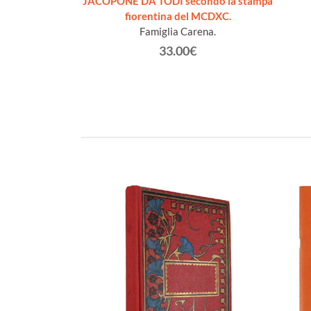
JACOPONE DA TODI secondo la stampa
€
fiorentina del MCDXC.
Famiglia Carena.
33.00€