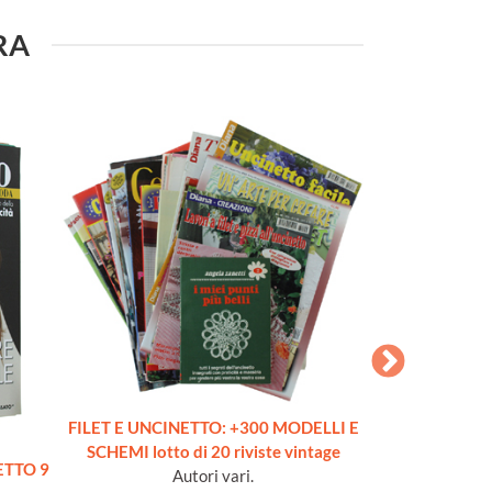
URA
FILET E UNCINETTO: +300 MODELLI E
FESTE: RICAMO
SCHEMI lotto di 20 riviste vintage
lotto
TTO 9
Autori vari.
Au