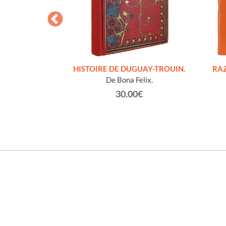
S FIGURES
HISTOIRE DE DUGUAY-TROUIN.
RAZ
'HOMMES ED
De Bona Felix.
e et technique
30.00€
roz Edmond.
0€