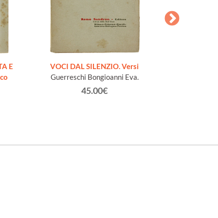
AESOPI PH
FABULAE quo
TA E
VOCI DAL SILENZIO. Versi
page
ico
Guerreschi Bongioanni Eva.
45.00€