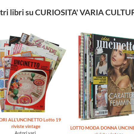
tri libri su CURIOSITA' VARIA CULT
ORI ALL'UNCINETTO Lotto 19
riviste vintage
LOTTO MODA DONNA UNCINE
Autori vari.