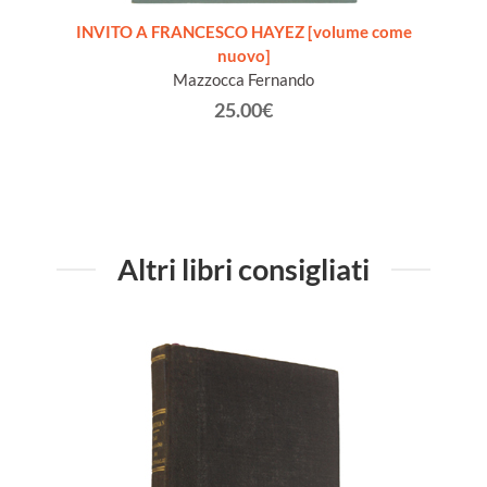
OIX A
INVITO A FRANCESCO HAYEZ [volume come
HENRI 
nuovo]
Mazzocca Fernando
25.00€
Altri libri consigliati