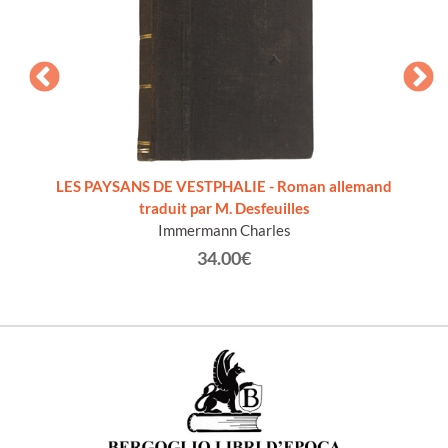
uit de
LES PAYSANS DE VESTPHALIE - Roman allemand
LE PRO
ne
traduit par M. Desfeuilles
Immermann Charles
34.00€