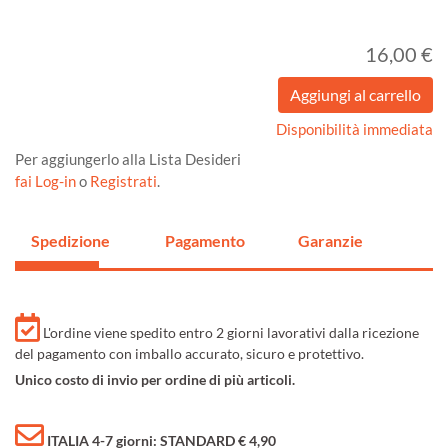
16,00 €
Disponibilità immediata
Per aggiungerlo alla Lista Desideri
fai Log-in
o
Registrati
.
Spedizione
Pagamento
Garanzie
L'ordine viene spedito entro 2 giorni lavorativi dalla ricezione
del pagamento con imballo accurato, sicuro e protettivo.
Unico costo di invio per ordine di più articoli.
ITALIA 4-7 giorni: STANDARD € 4,90