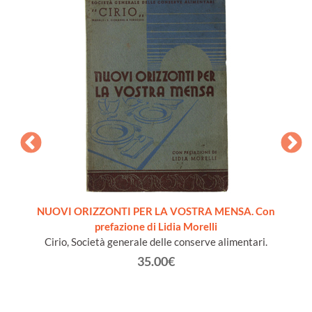
pera
NUOVI ORIZZONTI PER LA VOSTRA MENSA. Con
LA SC
prefazione di Lidia Morelli
B
Cirio, Società generale delle conserve alimentari.
35.00€