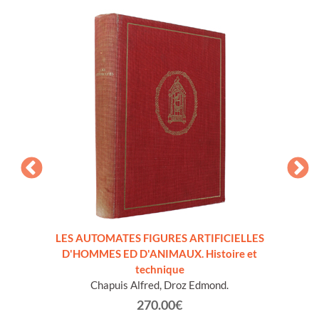
LES AUTOMATES FIGURES ARTIFICIELLES
OVAZ
D'HOMMES ED D'ANIMAUX. Histoire et
technique
Chapuis Alfred, Droz Edmond.
270.00€