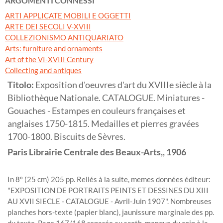
ARGOMENTI CONNESSI
ARTI APPLICATE MOBILI E OGGETTI
ARTE DEI SECOLI V-XVIII
COLLEZIONISMO ANTIQUARIATO
Arts: furniture and ornaments
Art of the VI-XVIII Century
Collecting and antiques
Titolo:
Exposition d'oeuvres d'art du XVIIIe siècle à la
Bibliothèque Nationale. CATALOGUE. Miniatures -
Gouaches - Estampes en couleurs françaises et
anglaises 1750-1815. Medailles et pierres gravées
1700-1800. Biscuits de Sèvres.
Paris
Librairie Centrale des Beaux-Arts,,
1906
In 8º (25 cm) 205 pp. Reliés à la suite, memes données éditeur:
"EXPOSITION DE PORTRAITS PEINTS ET DESSINES DU XIII
AU XVII SIECLE - CATALOGUE - Avril-Juin 1907". Nombreuses
planches hors-texte (papier blanc), jaunissure marginale des pp.
du texte. Page 167/168 reparée au scoth, manque du coin à la