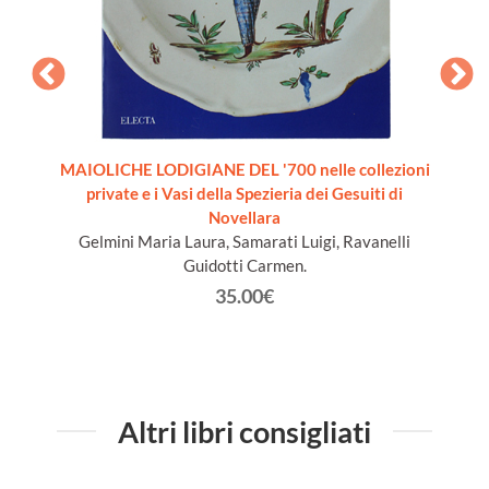
 20th
MAIOLICHE LODIGIANE DEL '700 nelle collezioni
LE VET
-Suzdal
private e i Vasi della Spezieria dei Gesuiti di
ion]
Novellara
Gelmini Maria Laura, Samarati Luigi, Ravanelli
Guidotti Carmen.
35.00€
Altri libri consigliati