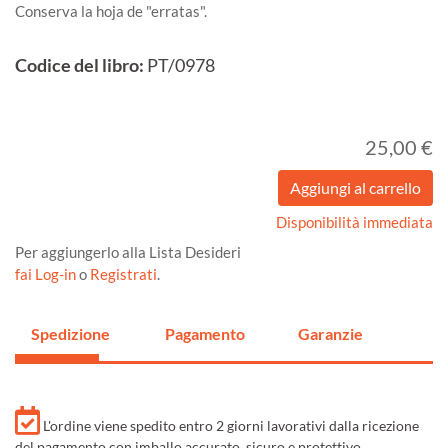
Conserva la hoja de "erratas".
Codice del libro:
PT/0978
25,00 €
Disponibilità immediata
Per aggiungerlo alla Lista Desideri
fai Log-in
o
Registrati
.
Spedizione
Pagamento
Garanzie
L'ordine viene spedito entro 2 giorni lavorativi dalla ricezione
del pagamento con imballo accurato, sicuro e protettivo.