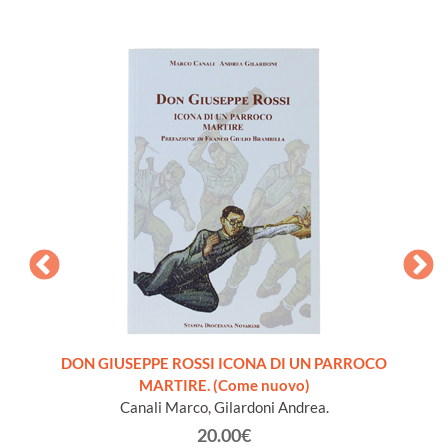
ra
DON GIUSEPPE ROSSI ICONA DI UN PARROCO
INTROD
 libro
MARTIRE. (Come nuovo)
S
Canali Marco, Gilardoni Andrea.
20.00€