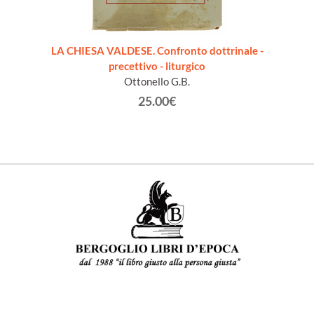
NISME.
LA CHIESA VALDESE. Confronto dottrinale -
L
rbéry
precettivo - liturgico
Ottonello G.B.
25.00€