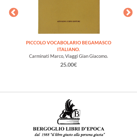
 ai
PICCOLO VOCABOLARIO BEGAMASCO
VOCAB
a ed
ITALIANO.
Carminati Marco, Viaggi Gian Giacomo.
25.00€