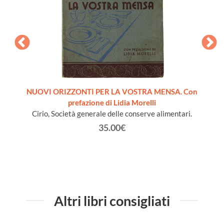
pera
NUOVI ORIZZONTI PER LA VOSTRA MENSA. Con
LA SC
prefazione di Lidia Morelli
B
Cirio, Società generale delle conserve alimentari.
35.00€
Altri libri consigliati