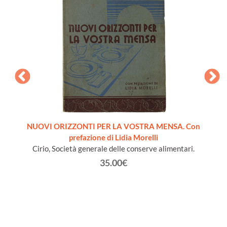
pera
NUOVI ORIZZONTI PER LA VOSTRA MENSA. Con
LA SC
prefazione di Lidia Morelli
B
Cirio, Società generale delle conserve alimentari.
35.00€