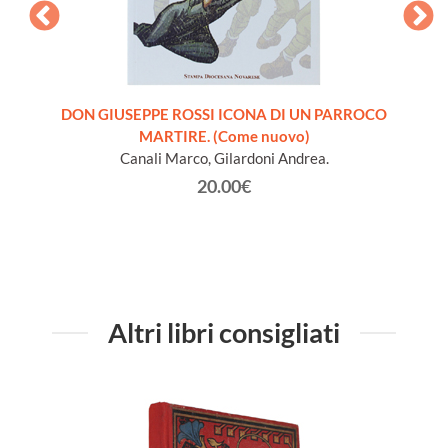
ra
DON GIUSEPPE ROSSI ICONA DI UN PARROCO
INTROD
 libro
MARTIRE. (Come nuovo)
S
Canali Marco, Gilardoni Andrea.
20.00€
Altri libri consigliati