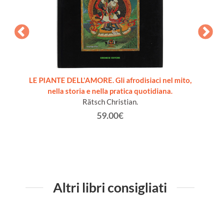
GUI
 [come
LE PIANTE DELL'AMORE. Gli afrodisiaci nel mito,
B
nella storia e nella pratica quotidiana.
Rätsch Christian.
59.00€
Altri libri consigliati