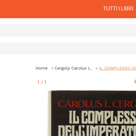
TUTTI I LIBRI
Home
Cergoly Carolus L.
IL COMPLESSO DEL
1
/
1