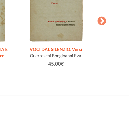
AESOPI PH
FABULAE quo
TA E
VOCI DAL SILENZIO. Versi
page
ico
Guerreschi Bongioanni Eva.
45.00€