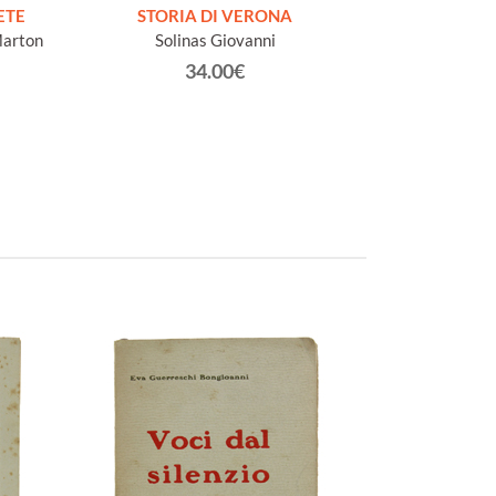
ETE
STORIA DI VERONA
LE FORTIFI
Marton
Solinas Giovanni
ALPINO LITTO
Bernasconi Ales
34.00€