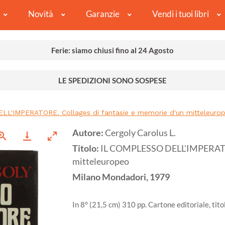
Novità
Garanzie
Vendi i tuoi libri
Ferie: siamo chiusi fino al 24 Agosto
LE SPEDIZIONI SONO SOSPESE
L'IMPERATORE. Collages di fantasie e memorie d'un mitteleuro
Autore:
Cergoly Carolus L.
Titolo:
IL COMPLESSO DELL'IMPERATORE
mitteleuropeo
Milano
Mondadori,
1979
In 8° (21,5 cm) 310 pp. Cartone editoriale, tit