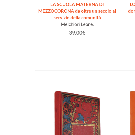
. Disegni di
LA SCUOLA MATERNA DI
L
dedica]
MEZZOCORONA da oltre un secolo al
dom
ilio
servizio della comunità
Melchiori Leone.
€
39.00€