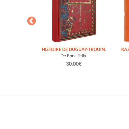
S FIGURES
HISTOIRE DE DUGUAY-TROUIN.
RAZ
'HOMMES ED
De Bona Felix.
e et technique
30.00€
roz Edmond.
0€