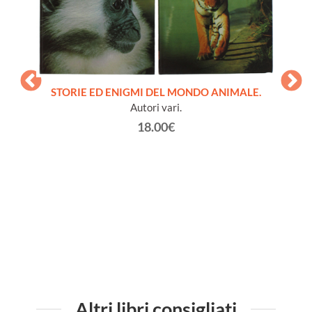
STORIE ED ENIGMI DEL MONDO ANIMALE.
Autori vari.
18.00€
come
AN
con
Altri libri consigliati