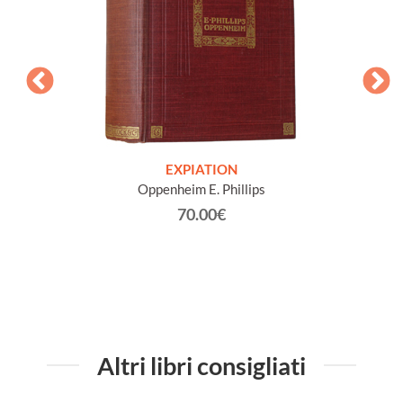
e. Tod-
EXPIATION
U
Oppenheim E. Phillips
70.00€
Altri libri consigliati