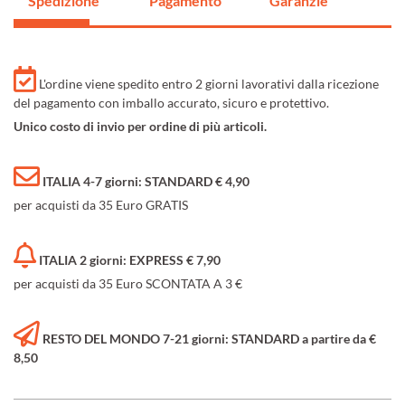
Spedizione
Pagamento
Garanzie
L'ordine viene spedito entro 2 giorni lavorativi dalla ricezione
del pagamento con imballo accurato, sicuro e protettivo.
Unico costo di invio per ordine di più articoli.
ITALIA 4-7 giorni: STANDARD € 4,90
per acquisti da 35 Euro GRATIS
ITALIA 2 giorni: EXPRESS € 7,90
per acquisti da 35 Euro SCONTATA A 3 €
RESTO DEL MONDO 7-21 giorni: STANDARD a partire da €
8,50