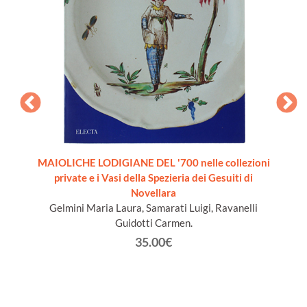
 20th
MAIOLICHE LODIGIANE DEL '700 nelle collezioni
LE VET
-Suzdal
private e i Vasi della Spezieria dei Gesuiti di
ion]
Novellara
Gelmini Maria Laura, Samarati Luigi, Ravanelli
Guidotti Carmen.
35.00€