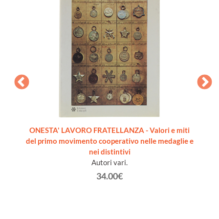
il 1972
ONESTA' LAVORO FRATELLANZA - Valori e miti
ANTI
del primo movimento cooperativo nelle medaglie e
Ast
nei distintivi
M
Autori vari.
34.00€