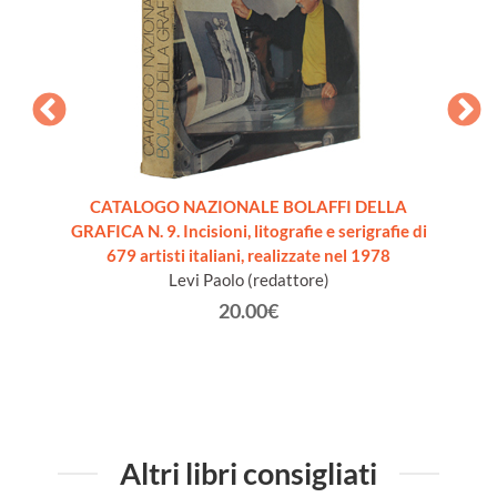
ografici
CATALOGO NAZIONALE BOLAFFI DELLA
LA CO
ranco
GRAFICA N. 9. Incisioni, litografie e serigrafie di
 il suo
679 artisti italiani, realizzate nel 1978
 2001
Levi Paolo (redattore)
20.00€
Altri libri consigliati