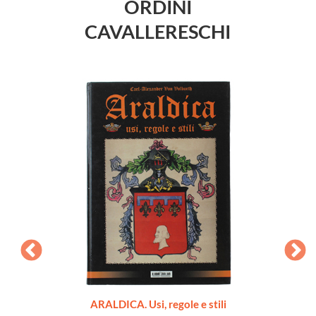
ORDINI
CAVALLERESCHI
DI
ARALDICA. Usi, regole e stili
ARAL