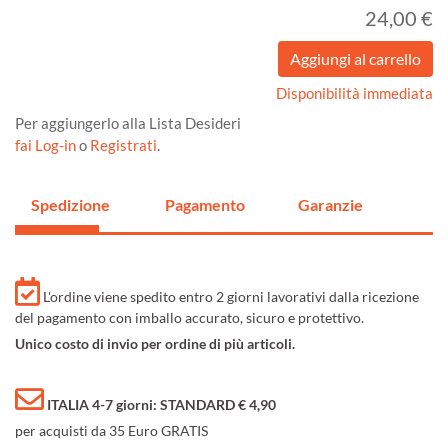
24,00 €
Disponibilità immediata
Per aggiungerlo alla Lista Desideri
fai Log-in
o
Registrati
.
Spedizione
Pagamento
Garanzie
L'ordine viene spedito entro 2 giorni lavorativi dalla ricezione
del pagamento con imballo accurato, sicuro e protettivo.
Unico costo di invio per ordine di più articoli.
ITALIA 4-7 giorni: STANDARD € 4,90
per acquisti da 35 Euro GRATIS