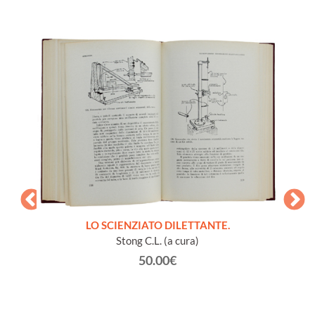
LO SCIENZIATO DILETTANTE.
Stong C.L. (a cura)
50.00€
à vari
GL
vaiolo).