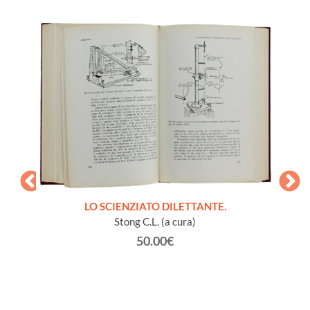
LO SCIENZIATO DILETTANTE.
Stong C.L. (a cura)
50.00€
à vari
GL
vaiolo).