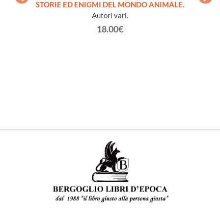
STORIE ED ENIGMI DEL MONDO ANIMALE.
Autori vari.
18.00€
come
AN
con