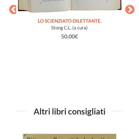
LO SCIENZIATO DILETTANTE.
Stong C.L. (a cura)
50.00€
à vari
GL
vaiolo).
Altri libri consigliati