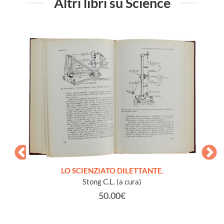
Altri libri su Science
LO SCIENZIATO DILETTANTE.
Stong C.L. (a cura)
50.00€
à vari
GL
vaiolo).