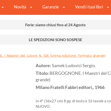
Novità
Garanzie
Vendi i tuoi libri
Ferie: siamo chiusi fino al 24 Agosto
LE SPEDIZIONI SONO SOSPESE
I Maestri del Colore N. 128 (prima edizione: formato grande)
Autore:
Samek Ludovici Sergio.
Titolo:
BERGOGNONE. I Maestri del Col
grande)
Milano
Fratelli Fabbri editori,,
1966
In 4° (36x27 cm) 8 pp. di testo e 16 tavole a co
NUOVO.