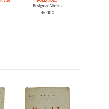
tistes
POLLAIOLO
LOR
Busignani Alberto
Ca
45.00€