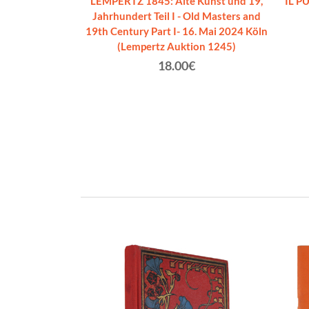
LEMPERTZ 1845: Alte Kunst und 19,
IL P
arlo
Jahrhundert Teil I - Old Masters and
€
19th Century Part I- 16. Mai 2024 Köln
(Lempertz Auktion 1245)
18.00€