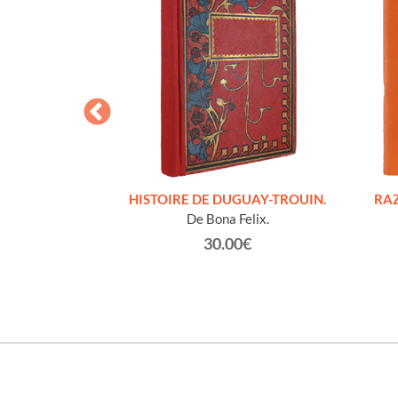
S FIGURES
HISTOIRE DE DUGUAY-TROUIN.
RAZ
'HOMMES ED
De Bona Felix.
e et technique
30.00€
roz Edmond.
0€