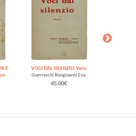
AESOPI PH
FABULAE quo
TA E
VOCI DAL SILENZIO. Versi
page
ico
Guerreschi Bongioanni Eva.
45.00€