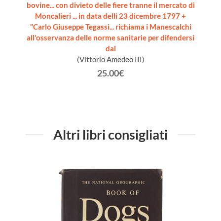
bovine... con divieto delle fiere tranne il mercato di
MAGIST
E
Moncalieri ... in data delli 23 dicembre 1797 +
putrid
VITA'
"Carlo Giuseppe Tegassi... richiama i Manescalchi
Tigli
all'osservanza delle norme sanitarie per difendersi
tecniche
dal
(Vittorio Amedeo III)
25.00€
Altri libri consigliati