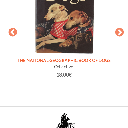
C.T
UNDES.
THE NATIONAL GEOGRAPHIC BOOK OF DOGS
ORIGI
ihund-
Collective.
Canin
18.00€