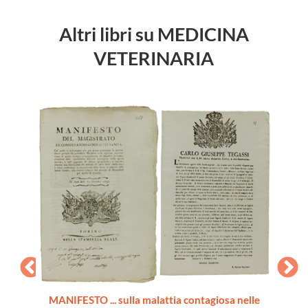
Altri libri su MEDICINA
VETERINARIA
MANIFESTO ... sulla malattia contagiosa nelle
MAN