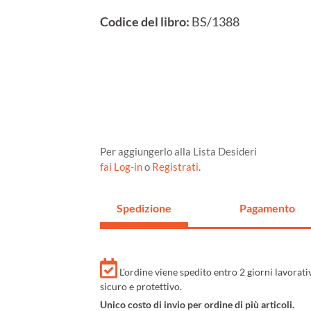
Codice del libro:
BS/1388
Per aggiungerlo alla Lista Desideri
fai Log-in
o
Registrati
.
Spedizione
Pagamento
L'ordine viene spedito entro 2 giorni lavorat
sicuro e protettivo.
Unico costo di invio per ordine di più articoli.