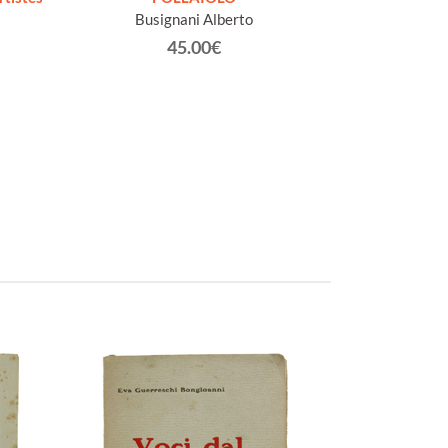
Busignani Alberto
Ca
45.00€