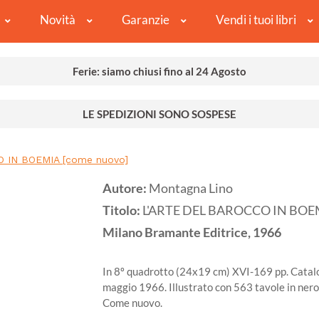
Novità
Garanzie
Vendi i tuoi libri
Ferie: siamo chiusi fino al 24 Agosto
LE SPEDIZIONI SONO SOSPESE
 IN BOEMIA [come nuovo]
Autore:
Montagna Lino
Titolo:
L'ARTE DEL BAROCCO IN BOEM
Milano
Bramante Editrice,
1966
In 8º quadrotto (24x19 cm) XVI-169 pp. Catalog
maggio 1966. Illustrato con 563 tavole in nero 
Come nuovo.