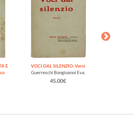
AESOPI PH
FABULAE quo
TA E
VOCI DAL SILENZIO. Versi
page
ico
Guerreschi Bongioanni Eva.
45.00€