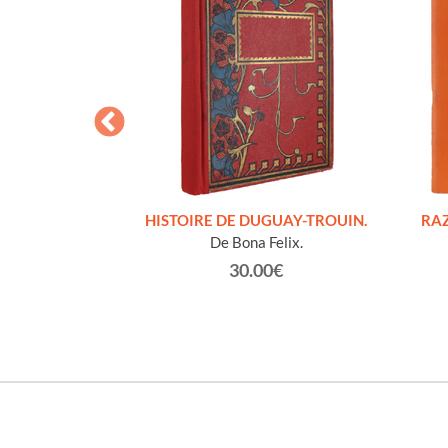
S FIGURES
HISTOIRE DE DUGUAY-TROUIN.
RAZ
'HOMMES ED
De Bona Felix.
e et technique
30.00€
roz Edmond.
0€