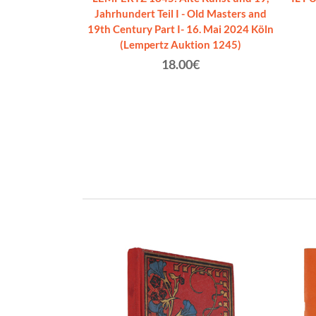
arlo
Jahrhundert Teil I - Old Masters and
€
19th Century Part I- 16. Mai 2024 Köln
(Lempertz Auktion 1245)
18.00€