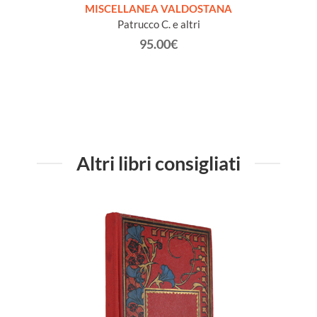
GLIO
MISCELLANEA VALDOSTANA
VECCH
ELLA
Patrucco C. e altri
95.00€
Altri libri consigliati