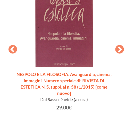
 THE
NESPOLO E LA FILOSOFIA. Avanguardia, cinema,
PREMIO
ND
immagini. Numero speciale di: RIVISTA DI
ND
ESTETICA N. 5, suppl. al n. 58 (1/2015) [come
nuovo]
i
Dal Sasso Davide (a cura)
29.00€