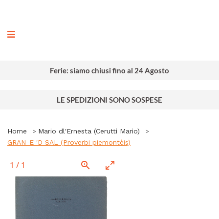
ografia
Ferie: siamo chiusi fino al 24 Agosto
LE SPEDIZIONI SONO SOSPESE
Home
Mario dl'Ernesta (Cerutti Mario)
GRAN-E 'D SAL (Proverbi piemontèis)
1
/
1