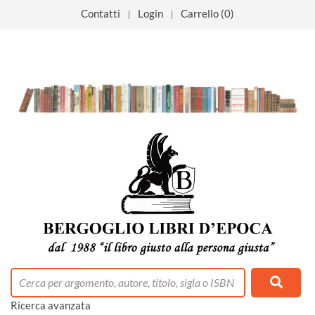
Contatti
Login
Carrello (0)
tacolo
 mese
0% positivi
ino
libreria
la libreria
emonte
Umanistiche
ia
Ospiti
lezione
o Rimborsati
ort
cnlologie
i
Ricerca avanzata