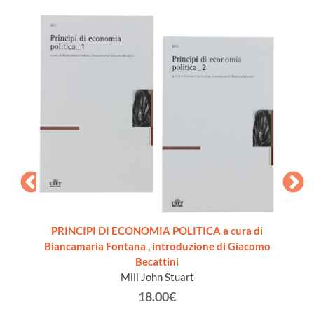
PRINCIPI DI ECONOMIA POLITICA a cura di
SIONE
IL
Biancamaria Fontana , introduzione di Giacomo
a 18
Becattini
]
Mill John Stuart
18.00€