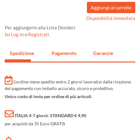
Disponibilità immediata
Per aggiungerlo alla Lista Desideri
fai Log-in
o
Registrati
.
Spedizione
Pagamento
Garanzie
L'ordine viene spedito entro 2 giorni lavorativi dalla ricezione
del pagamento con imballo accurato, sicuro e protettivo.
Unico costo di invio per ordine di più articoli.
ITALIA 4-7 giorni: STANDARD € 4,90
per acquisti da 35 Euro GRATIS