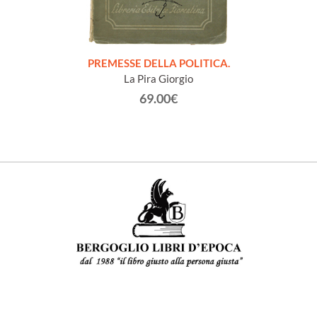
onvegno
PREMESSE DELLA POLITICA.
NOTE
San
La Pira Giorgio
63.
69.00€