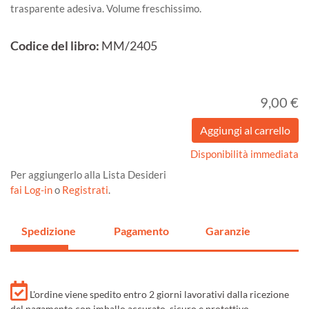
trasparente adesiva. Volume freschissimo.
Codice del libro:
MM/2405
9,00 €
Disponibilità immediata
Per aggiungerlo alla Lista Desideri
fai Log-in
o
Registrati
.
Spedizione
Pagamento
Garanzie
L'ordine viene spedito entro 2 giorni lavorativi dalla ricezione
del pagamento con imballo accurato, sicuro e protettivo.