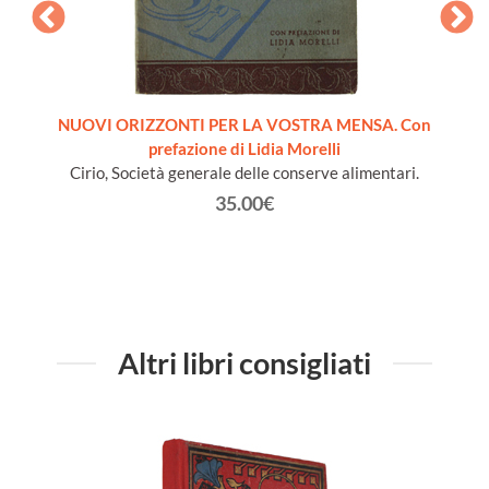
pera
NUOVI ORIZZONTI PER LA VOSTRA MENSA. Con
LA SC
prefazione di Lidia Morelli
B
Cirio, Società generale delle conserve alimentari.
35.00€
Altri libri consigliati